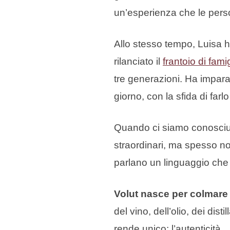
un’esperienza che le pers
Allo stesso tempo, Luisa ha
rilanciato il
frantoio di famig
tre generazioni. Ha imparat
giorno, con la sfida di farl
Quando ci siamo conosciuti
straordinari, ma spesso no
parlano un linguaggio che n
Volut nasce per colmare
del vino, dell’olio, dei dist
rende unico: l’autenticità.