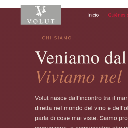
Ir
al
Inicio
Quiénes
contenido
— CHI SIAMO
Veniamo dal 
Viviamo nel 
Volut nasce dall’incontro tra il ma
diretta nel mondo del vino e dell’
parla di cose mai viste. Siamo pr
comunicare, e comunicatori che vi