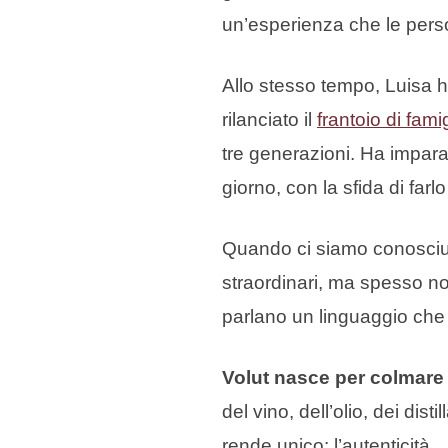
un’esperienza che le pers
Allo stesso tempo, Luisa ha
rilanciato il
frantoio di famig
tre generazioni. Ha imparat
giorno, con la sfida di farl
Quando ci siamo conosciuti
straordinari, ma spesso no
parlano un linguaggio che n
Volut nasce per colmare
del vino, dell’olio, dei dist
rende unico: l’autenticità.