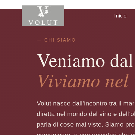
Saltar
para
Início
o
conteúdo
— CHI SIAMO
Veniamo dal 
Viviamo nel 
Volut nasce dall’incontro tra il ma
diretta nel mondo del vino e dell’
parla di cose mai viste. Siamo pr
comunicare, e comunicatori che vi