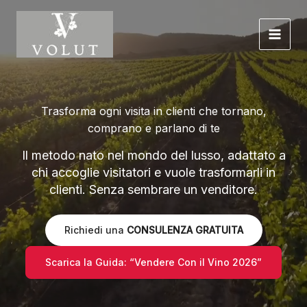
Saltar
para
o
conteúdo
Trasforma ogni visita in clienti che tornano,
comprano e parlano di te
Il metodo nato nel mondo del lusso, adattato a
chi accoglie visitatori e vuole trasformarli in
clienti. Senza sembrare un venditore.
Richiedi una
CONSULENZA GRATUITA
Scarica la Guida: “Vendere Con il Vino 2026”