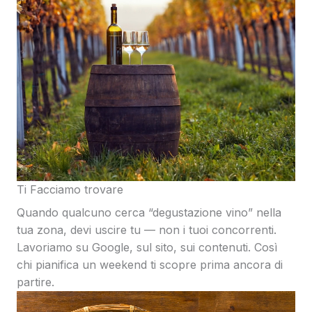
Ti Facciamo trovare
Quando qualcuno cerca “degustazione vino” nella
tua zona, devi uscire tu — non i tuoi concorrenti.
Lavoriamo su Google, sul sito, sui contenuti. Così
chi pianifica un weekend ti scopre prima ancora di
partire.