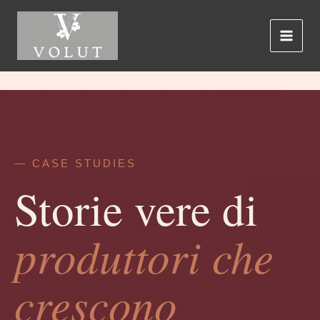
Ir
al
contenido
— CASE STUDIES
Storie vere di
produttori che
crescono