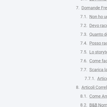
Domande Frequ
Non ho un
Devo rac
Quanto d
Posso rac
Lo storyt
Come facc
Scarica 
Artic
Articoli Correl
Come Arre
B&B Norma