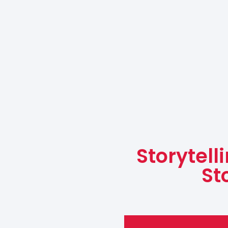
Storytell
St