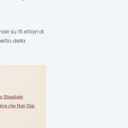
de su 15 ettari di
petto della
o Sbagliato
ting che Non Stai