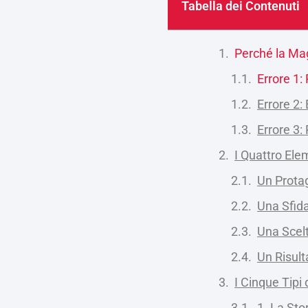
Tabella dei Contenuti
Perché la Mag
Errore 1:
Errore 2:
Errore 3:
I Quattro Ele
Un Prota
Una Sfida
Una Scelt
Un Risult
I Cinque Tipi
1. La Stor