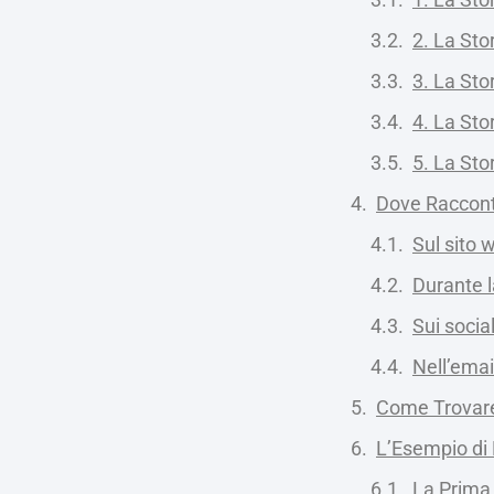
2. La Stor
3. La Stor
4. La Sto
5. La Sto
Dove Raccont
Sul sito 
Durante 
Sui socia
Nell’emai
Come Trovare 
L’Esempio di 
La Prim