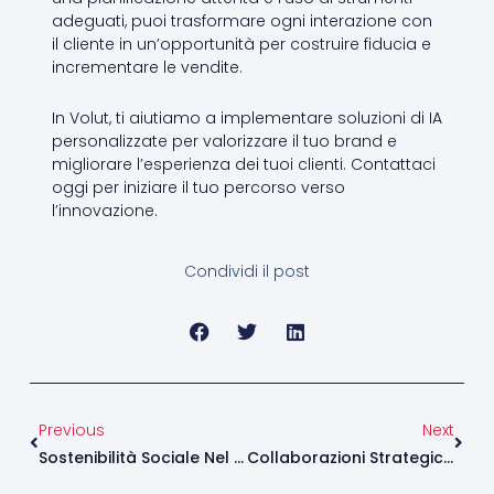
adeguati, puoi trasformare ogni interazione con
il cliente in un’opportunità per costruire fiducia e
incrementare le vendite.
In Volut, ti aiutiamo a implementare soluzioni di IA
personalizzate per valorizzare il tuo brand e
migliorare l’esperienza dei tuoi clienti. Contattaci
oggi per iniziare il tuo percorso verso
l’innovazione.
Condividi il post
Precedente
Succ
Previous
Next
Sostenibilità Sociale Nel Vino: Comunicare L’Impegno Verso La Comunità E I Dipendenti
Collaborazioni Strategiche Per Cantine: Unire Le Forze Per Creare Esperienze Uniche