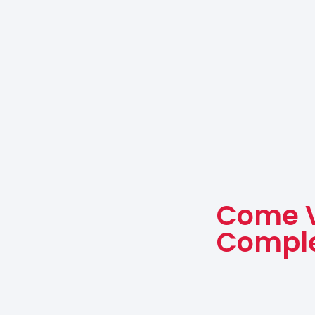
Come V
Comple