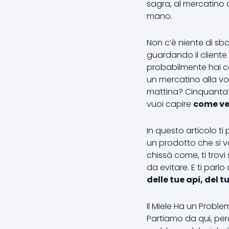
sagra, al mercatino d
mano.
Non c’è niente di sba
guardando il cliente
probabilmente hai ca
un mercatino alla vo
mattina? Cinquanta? C
vuoi capire
come ve
In questo articolo ti
un prodotto che si 
chissà come, ti trovi s
da evitare. E ti par
delle tue api, del t
Il Miele Ha un Probl
Partiamo da qui, perc