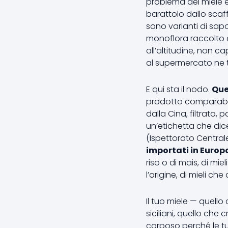
problema del miele è
barattolo dallo scaf
sono varianti di sapo
monoflora raccolto a
all’altitudine, non
al supermercato ne t
E qui sta il nodo.
Que
prodotto comparabile.
dalla Cina, filtrato,
un’etichetta che dice
(Ispettorato Centrale
importati in Europa
riso o di mais, di mie
l’origine, di mieli ch
Il tuo miele — quell
siciliani, quello che
corposo perché le tu