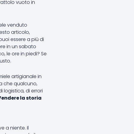
rattolo vuoto in
miele venduto
sto articolo,
uoi essere a più di
ere in un sabato
, le ore in piedi? Se
iusto.
iele artigianale in
za che qualcuno,
 logistica, di errori
Vendere la storia
 a niente. Il