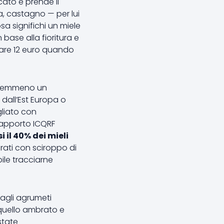
ato e prende il
ia, castagno — per lui
sa significhi un miele
base alla fioritura e
tare 12 euro quando
nemmeno un
 dall’Est Europa o
gliato con
 rapporto ICQRF
i il 40% dei mieli
terati con sciroppo di
ibile tracciarne
 agli agrumeti
 quello ambrato e
state