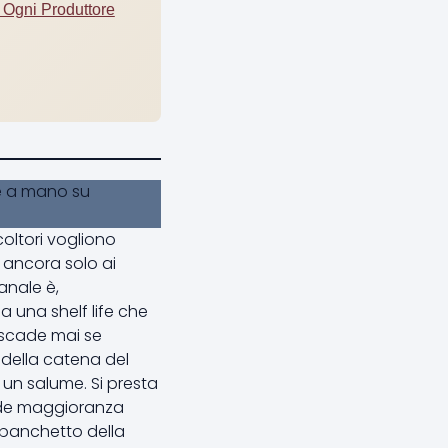
 Ogni Produttore
coltori vogliono
a ancora solo ai
anale è,
a una shelf life che
 scade mai se
 della catena del
un salume. Si presta
ande maggioranza
l banchetto della