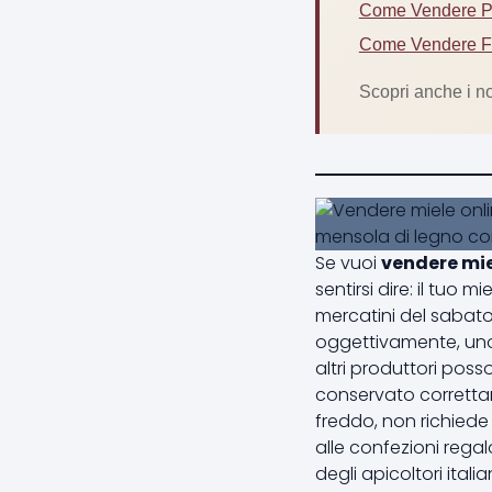
Come Vendere Pro
Come Vendere Fo
Scopri anche i no
Se vuoi
vendere mie
sentirsi dire: il tuo
mercatini del sabato
oggettivamente, uno d
altri produttori pos
conservato correttam
freddo, non richiede
alle confezioni rega
degli apicoltori ita