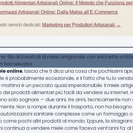
dotti Alimentari Artigianali Online: Il Metodo che Funziona per
rmaggi Artigianali Online: Dalla Malga all’E-Commerce
stri servizi dedicati:
Marketing per Produttori Artigianali →
le online
, lascia che ti dica una cosa che pochissimi api
 miele è probabilmente eccezionale, e il fatto che tu lo vend
 mattina è un peccato quasi imperdonabile. Il miele artigi
ei prodotti alimentari più facili da vendere su internet. H
sono solo sognare — due anni, tre anni, tecnicamente non
ente. Non si rompe durante il trasporto, non ha bisogno
 autorizzazioni sanitarie complesse come un formaggio o 
lo come pochi altri prodotti al mondo. Eppure, la stragr
liani continua a vendere miele come faceva vent’anni fa: a