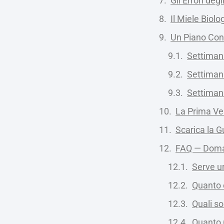
Gli Errori deg
Il Miele Biol
Un Piano Conc
Settiman
Settiman
Settiman
La Prima V
Scarica la G
FAQ — Doman
Serve un
Quanto c
Quali so
Quanto 