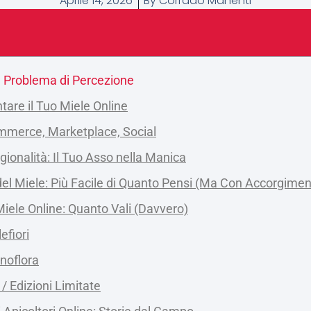
Aprile 14, 2026
By
Corrado Manenti
n Problema di Percezione
are il Tuo Miele Online
ommerce, Marketplace, Social
agionalità: Il Tuo Asso nella Manica
del Miele: Più Facile di Quanto Pensi (Ma Con Accorgimen
 Miele Online: Quanto Vali (Davvero)
efiori
noflora
 / Edizioni Limitate