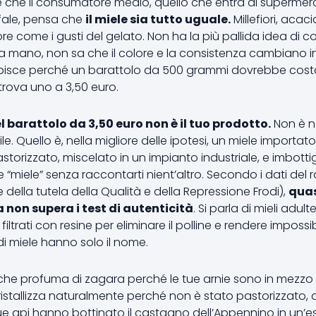
 che il consumatore medio, quello che entra al supermerc
fale, pensa che
il miele sia tutto uguale.
Millefiori, acac
re come i gusti del gelato. Non ha la più pallida idea di co
 mano, non sa che il colore e la consistenza cambiano in 
 capisce perché un barattolo da 500 grammi dovrebbe cos
rova uno a 3,50 euro.
l barattolo da 3,50 euro non è il tuo prodotto.
Non è 
 Quello è, nella migliore delle ipotesi, un miele importato
 pastorizzato, miscelato in un impianto industriale, e imbotti
 “miele” senza raccontarti nient’altro. Secondo i dati del
 della tutela della Qualità e della Repressione Frodi),
quas
 non supera i test di autenticità
. Si parla di mieli adul
li filtrati con resine per eliminare il polline e rendere imposs
e di miele hanno solo il nome.
o che profuma di zagara perché le tue arnie sono in mezzo
 cristallizza naturalmente perché non è stato pastorizzato,
e api hanno bottinato il castagno dell’Appennino in un’e