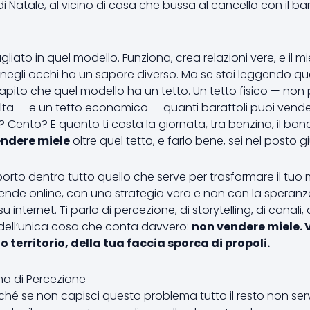
i Natale, al vicino di casa che bussa al cancello con il ba
gliato in quel modello. Funziona, crea relazioni vere, e il 
 negli occhi ha un sapore diverso. Ma se stai leggendo que
pito che quel modello ha un tetto. Un tetto fisico — non p
lta — e un tetto economico — quanti barattoli puoi vend
ento? E quanto ti costa la giornata, tra benzina, il banco
ndere miele
oltre quel tetto, e farlo bene, sei nel posto g
 porto dentro tutto quello che serve per trasformare il tuo m
vende online, con una strategia vera e non con la speran
u internet. Ti parlo di percezione, di storytelling, di canali, di
lo dell’unica cosa che conta davvero:
non vendere miele. 
uo territorio, della tua faccia sporca di propoli.
ema di Percezione
hé se non capisci questo problema tutto il resto non serve